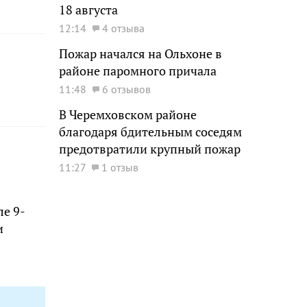
18 августа
12:14
4 отзыва
Пожар начался на Ольхоне в
районе паромного причала
11:48
6 отзывов
В Черемховском районе
благодаря бдительным соседям
предотвратили крупный пожар
11:27
1 отзыв
ле 9-
и