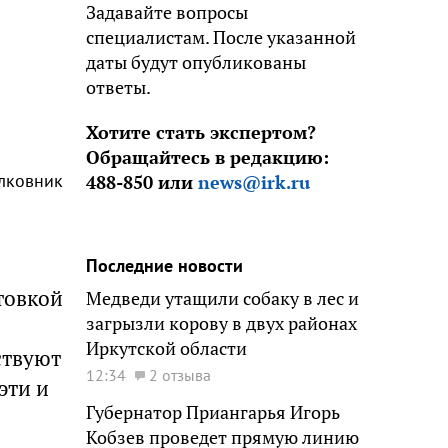
Задавайте вопросы
специалистам. После указанной
даты будут опубликованы
ответы.
Хотите стать экспертом?
Обращайтесь в редакцию:
олковник
488-850 или
news@irk.ru
Последние новости
товкой
Медведи утащили собаку в лес и
загрызли корову в двух районах
Иркутской области
ствуют
12:34
2 отзыва
эти и
Губернатор Приангарья Игорь
Кобзев проведет прямую линию