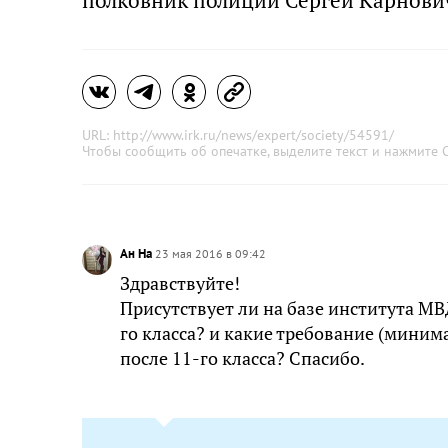
полковник полиции Сергей Карнови
URL: http://www.irk.ru/news/expert/society/54591/
Чтобы сообщить об опечатке, выделите текст и нажмите
C
Ан На
23 мая 2016 в 09:42
Здравствуйте!
Присутствует ли на базе института М
го класса? и какие требование (миним
после 11-го класса? Спасибо.