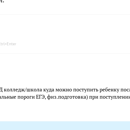
ч.
trl
+
Enter
ВД колледж/школа куда можно поступить ребенку пос
альные пороги ЕГЭ, физ.подготовка) при поступлени