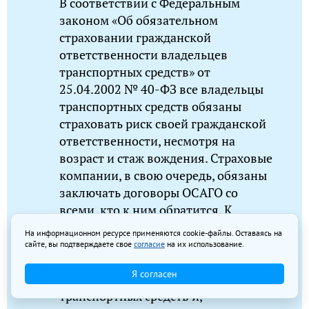
В соответствии с Федеральным
законом «Об обязательном
страховании гражданской
ответственности владельцев
транспортных средств» от
25.04.2002 № 40-ФЗ все владельцы
транспортных средств обязаны
страховать риск своей гражданской
ответственности, несмотря на
возраст и стаж вождения. Страховые
компании, в свою очередь, обязаны
заключать договоры ОСАГО со
всеми, кто к ним обратится. К
сожалению, многими
На информационном ресурсе применяются cookie-файлы. Оставаясь на
автовладельцами не соблюдаются
сайте, вы подтверждаете свое
согласие
на их использование.
правила дорожного движения, что
Я согласен
приводит к повреждению
транспортных средств и,