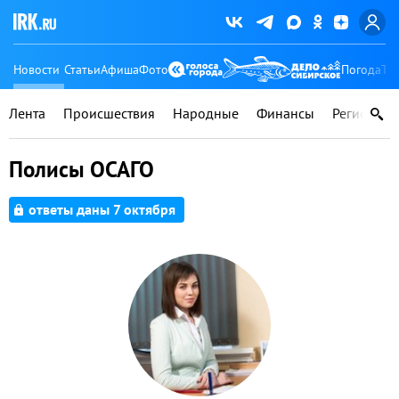
Новости
Статьи
Афиша
Фото
Погода
Ту
Лента
Происшествия
Народные
Финансы
Регионы
Полисы ОСАГО
ответы даны 7 октября