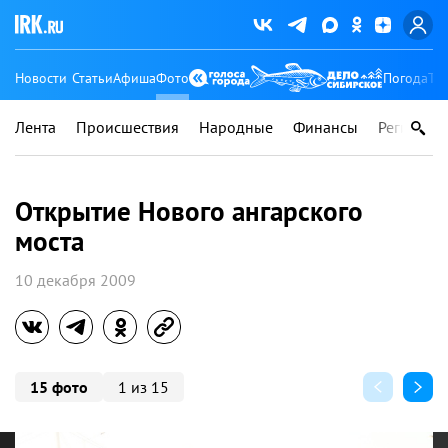
Новости
Статьи
Афиша
Фото
Погода
Ту
Лента
Происшествия
Народные
Финансы
Регионы
Открытие Нового ангарского
моста
10 декабря 2009
15 фото
1 из 15