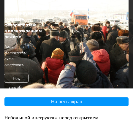
Рекомендуем
смотреть
фоторепортаж
в полноэкранном
режиме
Наши
фотографы
очень
старались
Нет,
спасибо
На весь экран
Небольшой инструктаж перед открытием.