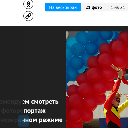
На весь экран
21 фото
1 из 21
омендуем смотреть
фоторепортаж
лноэкранном режиме