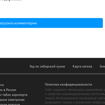
агрузить комментарии
Гид по сибирской кухне
Карта катков
Гол
Политика конфиденциальности
рта
Сайт содержит материалы, охраняемые 
о в России
и средства индивидуализации (логотип
н-табло аэропорта
знаки). Использование материалов сайт
ание электричек
разрешено только с указанием гиперсс
сание поездов