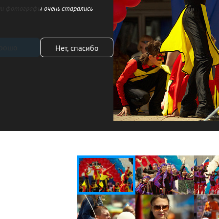
и фотографы очень старались
рошо
Нет, спасибо