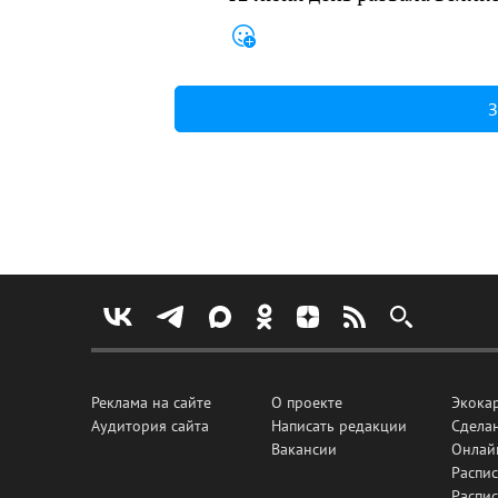
З
Реклама на сайте
О проекте
Экока
Аудитория сайта
Написать редакции
Сделан
Вакансии
Онлай
Распис
Распи