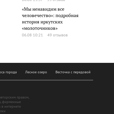
«Мы ненавидим все
человечество»: подробная
история иркутских
«молоточников»
06.08 10:21
49 отзывов
оса города
Лесное озеро
Весточка с передовой
авторским правом,
ы, фирменные
а в интернете
ылки