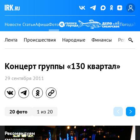
Новости
Статьи
Афиша
Фото
Погода
Ту
Лента
Происшествия
Народные
Финансы
Регионы
Концерт группы «130 квартал»
29 сентября 2011
20 фото
1 из 20
Рекомендуем
смотреть