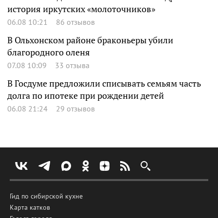
история иркутских «молоточников»
06.08 10:21
86 отзывов
В Ольхонском районе браконьеры убили
благородного оленя
07.08 10:09
33 отзыва
В Госдуме предложили списывать семьям часть
долга по ипотеке при рождении детей
06.08 21:24
29 отзывов
Гид по сибирской кухне
Карта катков