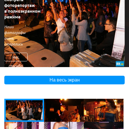
фоторепортаж
в полноэкранном
режиме
Наши
фотографы
очень
старались
Нет,
спасибо
На весь экран