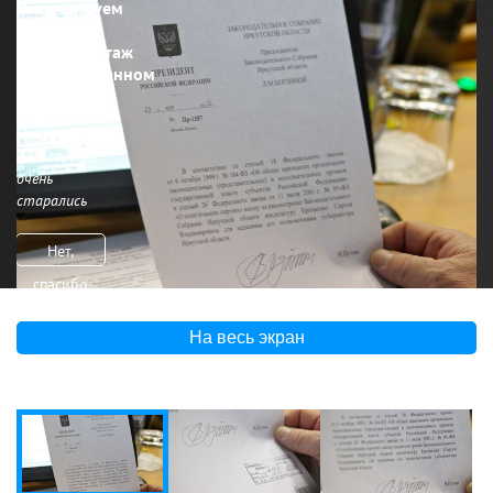
Рекомендуем
смотреть
фоторепортаж
в полноэкранном
режиме
Наши
фотографы
очень
старались
Нет,
спасибо
На весь экран