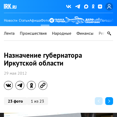
Новости
Статьи
Афиша
Фото
Погода
Ту
Лента
Происшествия
Народные
Финансы
Регионы
Назначение губернатора
Иркутской области
29 мая 2012
23 фото
1 из 23