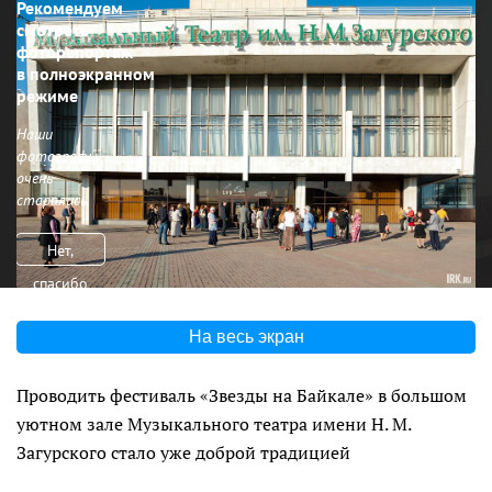
Рекомендуем
смотреть
фоторепортаж
в полноэкранном
режиме
Наши
фотографы
очень
старались
Нет,
спасибо
На весь экран
Проводить фестиваль «Звезды на Байкале» в большом
уютном зале Музыкального театра имени Н. М.
Загурского стало уже доброй традицией