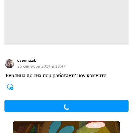
overmuzik
26 сентября 2014 в 18:47
Берлина до сих пор работает? ноу коментс