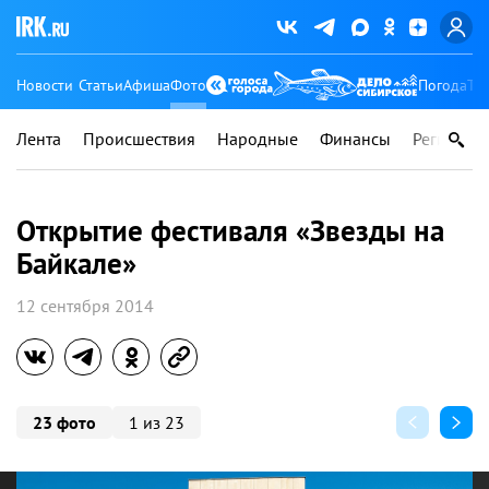
Новости
Статьи
Афиша
Фото
Погода
Ту
Лента
Происшествия
Народные
Финансы
Регионы
Открытие фестиваля «Звезды на
Байкале»
12 сентября 2014
23 фото
1 из 23