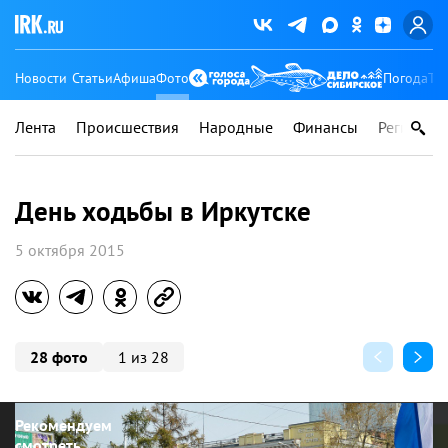
Новости
Статьи
Афиша
Фото
Погода
Ту
Лента
Происшествия
Народные
Финансы
Регионы
День ходьбы в Иркутске
5 октября 2015
28 фото
1 из 28
Рекомендуем
смотреть