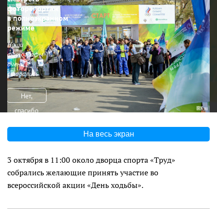
фоторепортаж
в полноэкранном
режиме
Наши
фотографы
очень
старались
Нет,
спасибо
На весь экран
3 октября в 11:00 около дворца спорта «Труд»
собрались желающие принять участие во
всероссийской акции «День ходьбы».