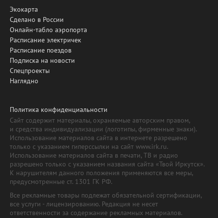
Экокарта
Сделано в России
Онлайн-табло аэропорта
Расписание электричек
Расписание поездов
Подписка на новости
Спецпроекты
Наглядно
Политика конфиденциальности
Сайт содержит материалы, охраняемые авторским правом,
и средства индивидуализации (логотипы, фирменные знаки).
Использование материалов сайта в интернете разрешено
только с указанием гиперссылки на сайт www.irk.ru.
Использование материалов сайта в печати, ТВ и радио
разрешено только с указанием названия сайта «Твой Иркутск».
К нарушителям данного положения применяются все меры,
предусмотренные ст. 1301 ГК РФ.
Все рекламные товары подлежат обязательной сертификации,
все услуги - лицензированию. Редакция не несет
ответственности за содержание рекламных материалов.