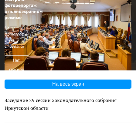
фоторепортаж
в полноэкранном
режиме
Наши
фотографы
очень
старались
Нет,
спасибо
На весь экран
Заседание 29 сессии Законодательного собрания
Иркутской области