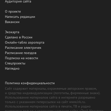
Аудитория сайта
О проекте
Написать редакции
Вакансии
Экокарта
Сделано в России
Онлайн-табло аэропорта
Расписание электричек
Расписание поездов
Подписка на новости
Спецпроекты
Наглядно
Политика конфиденциальности
Сайт содержит материалы, охраняемые авторским правом,
и средства индивидуализации (логотипы, фирменные знаки).
Использование материалов сайта в интернете разрешено
только с указанием гиперссылки на сайт www.irk.ru.
Использование материалов сайта в печати, ТВ и радио
разрешено только с указанием названия сайта «Твой Иркутск».