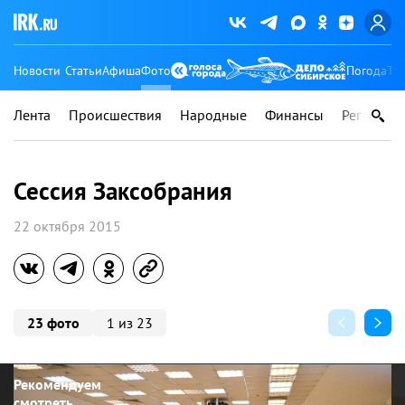
Новости
Статьи
Афиша
Фото
Погода
Ту
Лента
Происшествия
Народные
Финансы
Регионы
Сессия Заксобрания
22 октября 2015
23 фото
1 из 23
Рекомендуем
смотреть