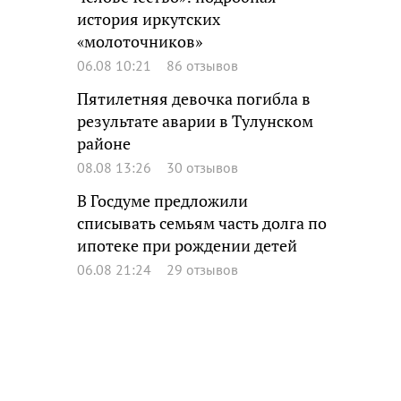
история иркутских
«молоточников»
06.08 10:21
86 отзывов
Пятилетняя девочка погибла в
результате аварии в Тулунском
районе
08.08 13:26
30 отзывов
В Госдуме предложили
списывать семьям часть долга по
ипотеке при рождении детей
06.08 21:24
29 отзывов