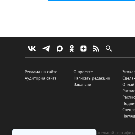
Реклама на сайте
О проекте
Экока
Аудитория сайта
Написать редакции
Сделан
Вакансии
Онлай
Распис
Распи
Подпи
Спецп
Нагля
Все рекламные товары подлежат обязательной сертификац