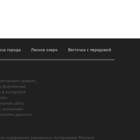
оса города
Лесное озеро
Весточка с передовой
авторским правом,
ы, фирменные
а в интернете
ылки
риалов сайта
с указанием
шителям данного
и за содержание рекламных материалов. Реклама