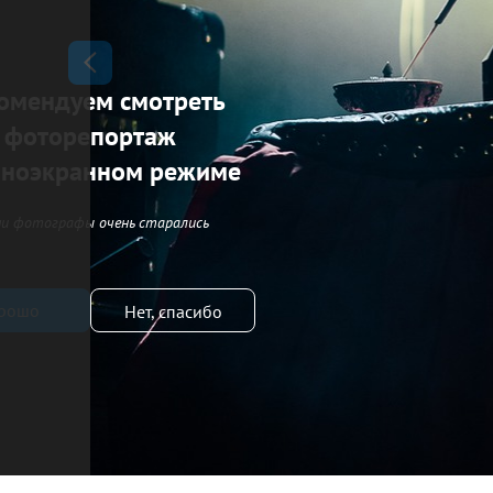
омендуем смотреть
фоторепортаж
лноэкранном режиме
и фотографы очень старались
рошо
Нет, спасибо