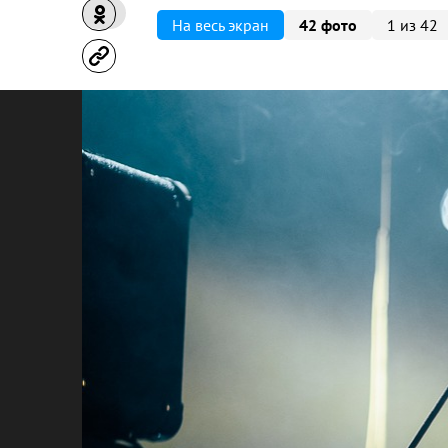
На весь экран
42 фото
1 из 42