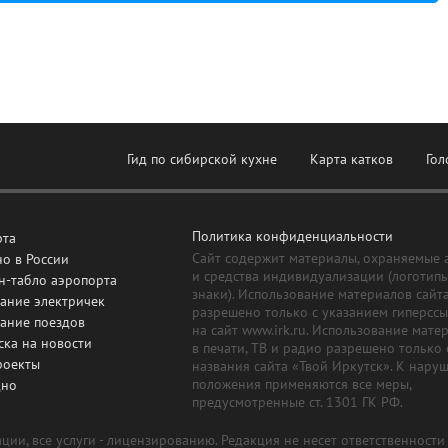
Гид по сибирской кухне
Карта катков
Гол
Политика конфиденциальности
рта
Сайт содержит материалы, охраняемые 
о в России
и средства индивидуализации (логотип
н-табло аэропорта
знаки). Использование материалов сайт
ание электричек
разрешено только с указанием гиперсс
сание поездов
на сайт www.irk.ru. Использование мате
ска на новости
в печати, ТВ и радио разрешено только 
роекты
названия сайта «Твой Иркутск». К нару
положения применяются все меры,
дно
предусмотренные ст. 1301 ГК РФ.
ии, все услуги - лицензированию. Редакция не несет ответственност