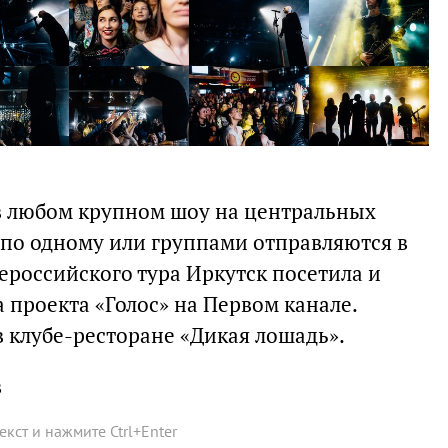
 в любом крупном шоу на центральных
 по одному или группами отправляются в
сероссийского тура Иркутск посетила и
 проекта «Голос» на Первом канале.
в клубе-ресторане «Дикая лошадь».
в
текст и нажмите
Ctrl
+
Enter