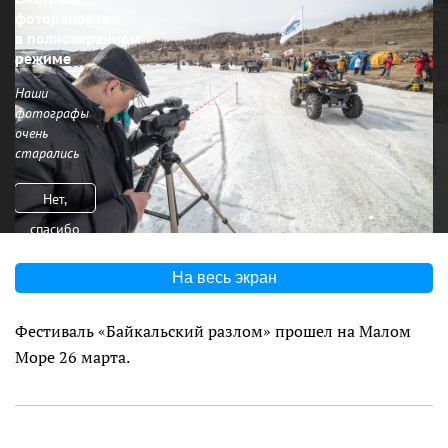
фоторепортаж
в полноэкранном
режиме
Наши
фотографы
очень
старались
Нет,
спасибо
На весь экран
Фестиваль «Байкальский разлом» прошел на Малом
Море 26 марта.