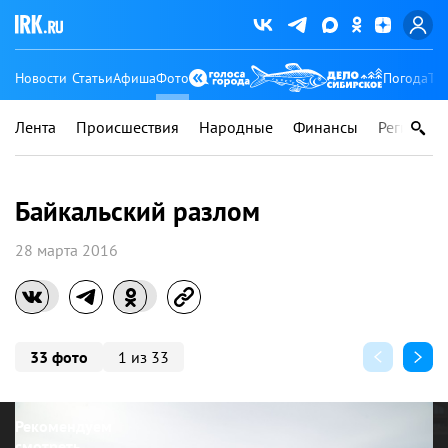
Новости
Статьи
Афиша
Фото
Погода
Ту
Лента
Происшествия
Народные
Финансы
Регионы
Байкальский разлом
28 марта 2016
33 фото
1 из 33
Рекомендуем
смотреть