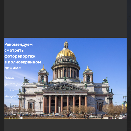
Рекомендуем
смотреть
фоторепортаж
в полноэкранном
режиме
Наши
фотографы
очень
старались
Нет,
спасибо