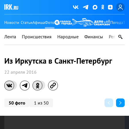
Новости
Статьи
Афиша
Фото
Погода
Ту
Лента
Происшествия
Народные
Финансы
Регионы
Из Иркутска в Санкт-Петербург
22 апреля 2016
50 фото
1 из 50