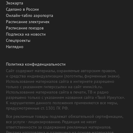
Экокарта
Сделано в России
Онлайн-табло аэропорта
Расписание электричек
Расписание поездов
Подписка на новости
Спецпроекты
Наглядно
Политика конфиденциальности
Сайт содержит материалы, охраняемые авторским правом,
и средства индивидуализации (логотипы, фирменные знаки).
Использование материалов сайта в интернете разрешено
только с указанием гиперссылки на сайт www.irk.ru.
Использование материалов сайта в печати, ТВ и радио
разрешено только с указанием названия сайта «Твой Иркутск».
К нарушителям данного положения применяются все меры,
предусмотренные ст. 1301 ГК РФ.
Все рекламные товары подлежат обязательной сертификации,
все услуги - лицензированию. Редакция не несет
ответственности за содержание рекламных материалов.
Реклама изготовлена и размещена на основе материалов,