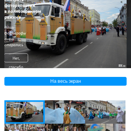
фоторепортаж
в полноэкранном
режиме
Наши
фотографы
очень
старались
Нет,
спасибо
На весь экран