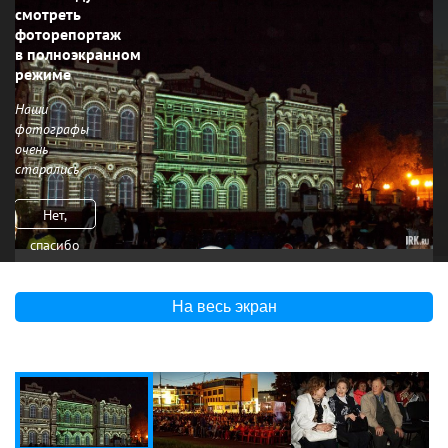
смотреть
фоторепортаж
в полноэкранном
режиме
Наши
фотографы
очень
старались
Нет,
спасибо
На весь экран