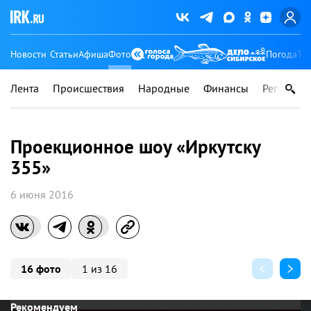
Новости
Статьи
Афиша
Фото
Погода
Ту
Лента
Происшествия
Народные
Финансы
Регионы
Проекционное шоу «Иркутску
355»
6 июня 2016
16 фото
1 из 16
Рекомендуем