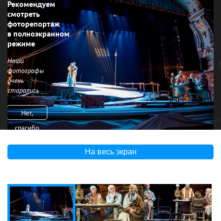
Рекомендуем
смотреть
фоторепортаж
в полноэкранном
режиме
Наши
фотографы
очень
старались
Нет,
спасибо
На весь экран