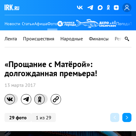
Новости
Статьи
Афиша
Фото
Погода
Ту
Лента
Происшествия
Народные
Финансы
Регионы
«Прощание с Матёрой»:
долгожданная премьера!
13 марта 2017
29 фото
1 из 29