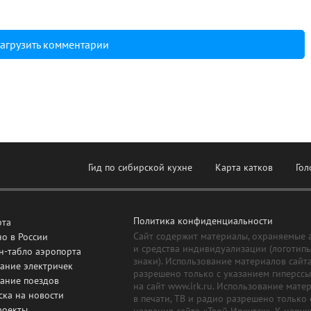
агрузить комментарии
Гид по сибирской кухне
Карта катков
Гол
Политика конфиденциальности
рта
Сайт содержит материалы, охраняемые 
о в России
и средства индивидуализации (логотип
н-табло аэропорта
знаки). Использование материалов сайт
ание электричек
разрешено только с указанием гиперсс
сание поездов
на сайт www.irk.ru. Использование мате
ска на новости
в печати, ТВ и радио разрешено только 
роекты