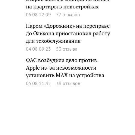
на квартиры в новостройках
05.08 12:09
77 отзывов
Паром «Дорожник» на переправе
до Ольхона приостановил работу
для техобслуживания
04.08 09:23
53 отзыва
ФАС возбудила дело против
Apple из-за невозможности
установить MAX на устройства
05.08 11:45
39 отзывов