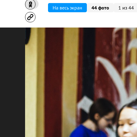
На весь экран
44 фото
1 из 44