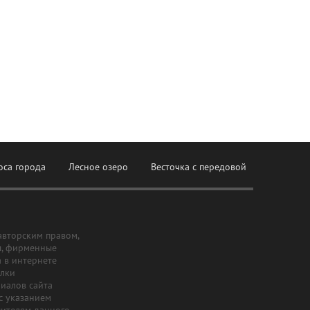
оса города
Лесное озеро
Весточка с передовой
авторским правом,
ы, фирменные
а в интернете
ылки
риалов сайта
с указанием