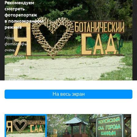
Рекомендуем
смотреть
фоторепортаж
в полноэкранном
режиме
Наши
фотографы
очень
старались
Нет,
спасибо
На весь экран