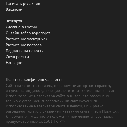
Написать редакции
Вакансии
Экокарта
Сделано в России
Онлайн-табло аэропорта
Расписание электричек
Расписание поездов
Подписка на новости
Спецпроекты
Наглядно
Политика конфиденциальности
Сайт содержит материалы, охраняемые авторским правом,
и средства индивидуализации (логотипы, фирменные знаки).
Использование материалов сайта в интернете разрешено
только с указанием гиперссылки на сайт www.irk.ru.
Использование материалов сайта в печати, ТВ и радио
разрешено только с указанием названия сайта «Твой Иркутск».
К нарушителям данного положения применяются все меры,
предусмотренные ст. 1301 ГК РФ.