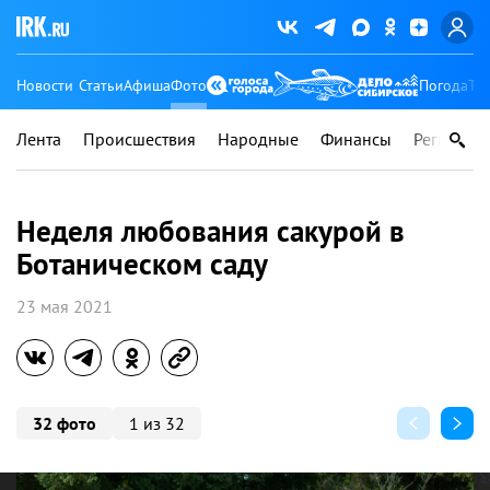
Новости
Статьи
Афиша
Фото
Погода
Ту
Лента
Происшествия
Народные
Финансы
Регионы
Неделя любования сакурой в
Ботаническом саду
23 мая 2021
32 фото
1 из 32