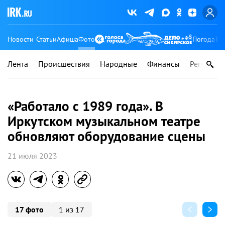
Новости
Статьи
Афиша
Фото
Погода
Ту
Лента
Происшествия
Народные
Финансы
Регионы
«Работало с 1989 года». В
Иркутском музыкальном театре
обновляют оборудование сцены
21 июля 2023
17 фото
1 из 17