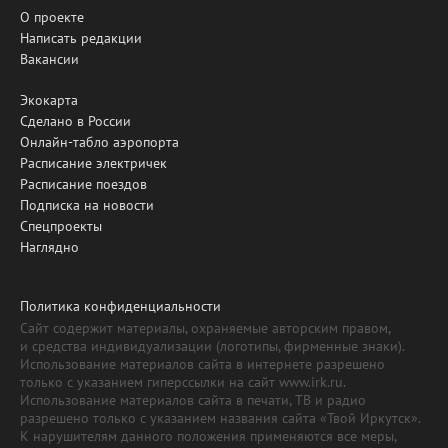
О проекте
Написать редакции
Вакансии
Экокарта
Сделано в России
Онлайн-табло аэропорта
Расписание электричек
Расписание поездов
Подписка на новости
Спецпроекты
Наглядно
Политика конфиденциальности
Сайт содержит материалы, охраняемые авторским правом,
и средства индивидуализации (логотипы, фирменные знаки).
Использование материалов сайта в интернете разрешено
только с указанием гиперссылки на сайт www.irk.ru.
Использование материалов сайта в печати, ТВ и радио
разрешено только с указанием названия сайта «Твой Иркутск».
К нарушителям данного положения применяются все меры,