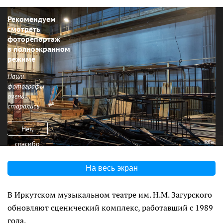
Рекомендуем
смотреть
фоторепортаж
в полноэкранном
режиме
Наши
фотографы
очень
старались
Нет,
спасибо
На весь экран
В Иркутском музыкальном театре им. Н.М. Загурского
обновляют сценический комплекс, работавший с 1989
года.