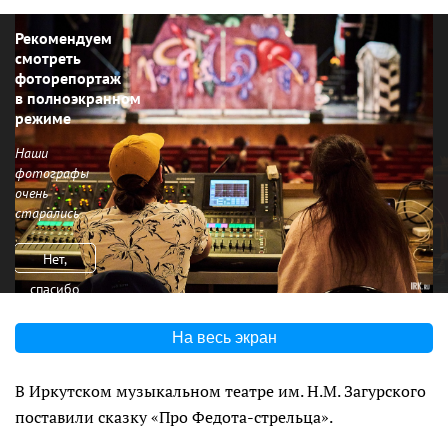
Рекомендуем
смотреть
фоторепортаж
в полноэкранном
режиме
Наши
фотографы
очень
старались
Нет,
спасибо
На весь экран
В Иркутском музыкальном театре им. Н.М. Загурского
поставили сказку «Про Федота-стрельца».