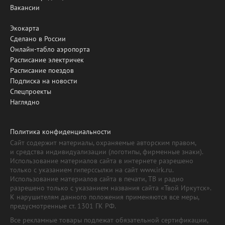
Вакансии
Экокарта
Сделано в России
Онлайн-табло аэропорта
Расписание электричек
Расписание поездов
Подписка на новости
Спецпроекты
Наглядно
Политика конфиденциальности
Сайт содержит материалы, охраняемые авторским правом,
и средства индивидуализации (логотипы, фирменные знаки).
Использование материалов сайта в интернете разрешено
только с указанием гиперссылки на сайт www.irk.ru.
Использование материалов сайта в печати, ТВ и радио
разрешено только с указанием названия сайта «Твой Иркутск».
К нарушителям данного положения применяются все меры,
предусмотренные ст. 1301 ГК РФ.
Все рекламные товары подлежат обязательной сертификации,