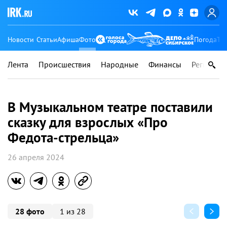
Новости
Статьи
Афиша
Фото
Погода
Ту
Лента
Происшествия
Народные
Финансы
Регионы
В Музыкальном театре поставили
сказку для взрослых «Про
Федота-стрельца»
26 апреля 2024
28 фото
1 из 28