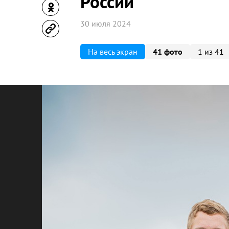
России
30 июля 2024
На весь экран
41 фото
1 из 41