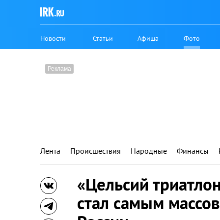
Новости
Статьи
Афиша
Фото
Лента
Происшествия
Народные
Финансы
«Цельсий триатлон
стал самым массо