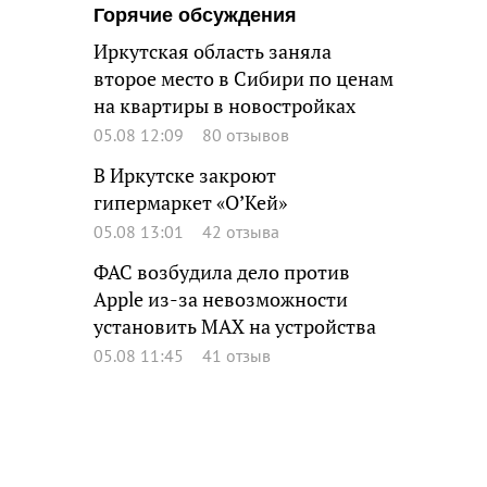
Горячие обсуждения
Иркутская область заняла
второе место в Сибири по ценам
на квартиры в новостройках
05.08 12:09
80 отзывов
В Иркутске закроют
гипермаркет «О’Кей»
05.08 13:01
42 отзыва
ФАС возбудила дело против
Apple из-за невозможности
установить MAX на устройства
05.08 11:45
41 отзыв