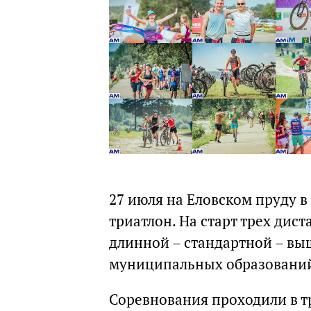
27 июля на Еловском пруду в
триатлон. На старт трех дис
длинной – стандартной – выш
муниципальных образований
Соревнования проходили в тр