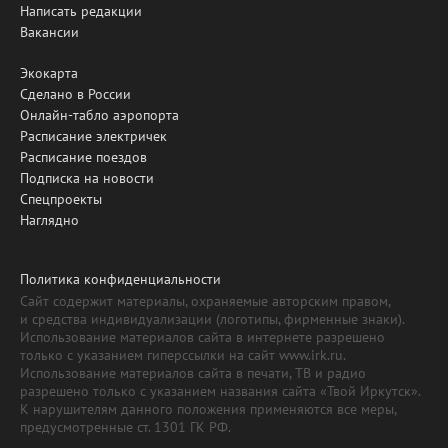
Написать редакции
Вакансии
Экокарта
Сделано в России
Онлайн-табло аэропорта
Расписание электричек
Расписание поездов
Подписка на новости
Спецпроекты
Наглядно
Политика конфиденциальности
Сайт содержит материалы, охраняемые авторским правом,
и средства индивидуализации (логотипы, фирменные знаки).
Использование материалов сайта в интернете разрешено
только с указанием гиперссылки на сайт www.irk.ru.
Использование материалов сайта в печати, ТВ и радио
разрешено только с указанием названия сайта «Твой Иркутск».
К нарушителям данного положения применяются все меры,
предусмотренные ст. 1301 ГК РФ.