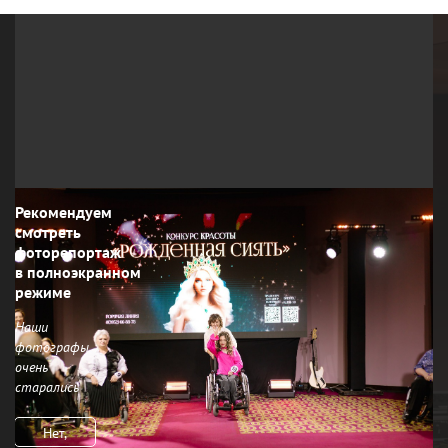
Рекомендуем
смотреть
фоторепортаж
в полноэкранном
режиме
Наши
фотографы
очень
старались
Нет,