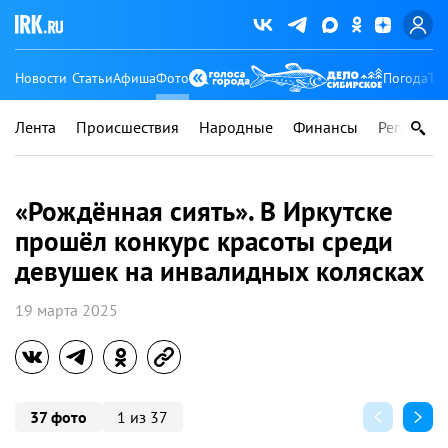
Новости
Статьи
Афиша
Фото
Погода
Ту
Лента
Происшествия
Народные
Финансы
Регионы
«Рождённая сиять». В Иркутске
прошёл конкурс красоты среди
девушек на инвалидных колясках
19 марта 2025
37 фото
1 из 37