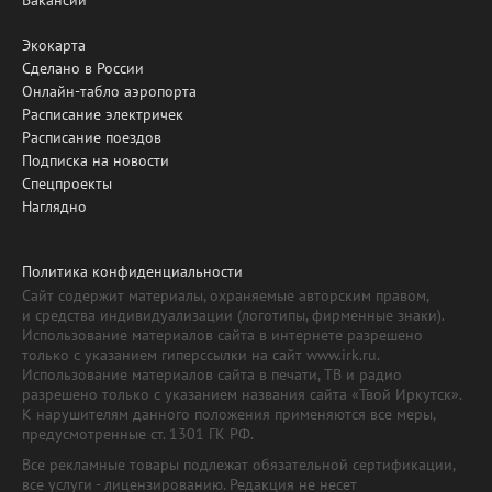
Вакансии
Экокарта
Сделано в России
Онлайн-табло аэропорта
Расписание электричек
Расписание поездов
Подписка на новости
Спецпроекты
Наглядно
Политика конфиденциальности
Сайт содержит материалы, охраняемые авторским правом,
и средства индивидуализации (логотипы, фирменные знаки).
Использование материалов сайта в интернете разрешено
только с указанием гиперссылки на сайт www.irk.ru.
Использование материалов сайта в печати, ТВ и радио
разрешено только с указанием названия сайта «Твой Иркутск».
К нарушителям данного положения применяются все меры,
предусмотренные ст. 1301 ГК РФ.
Все рекламные товары подлежат обязательной сертификации,
все услуги - лицензированию. Редакция не несет