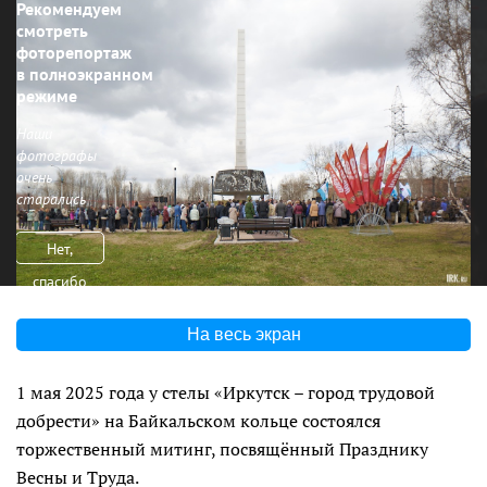
Рекомендуем
смотреть
фоторепортаж
в полноэкранном
режиме
Наши
фотографы
очень
старались
Нет,
спасибо
На весь экран
1 мая 2025 года у стелы «Иркутск – город трудовой
добрести» на Байкальском кольце состоялся
торжественный митинг, посвящённый Празднику
Весны и Труда.