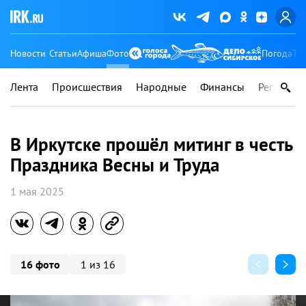
Новости
Статьи
Афиша
Фото
Погода
Ту
Лента
Происшествия
Народные
Финансы
Регионы
В Иркутске прошёл митинг в честь
Праздника Весны и Труда
1 мая 2025
16 фото
1 из 16