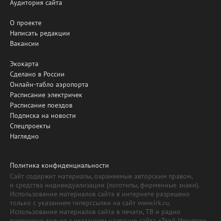
Аудитория сайта
О проекте
Написать редакции
Вакансии
Экокарта
Сделано в России
Онлайн-табло аэропорта
Расписание электричек
Расписание поездов
Подписка на новости
Спецпроекты
Наглядно
Политика конфиденциальности
Сайт содержит материалы, охраняемые авторским правом,
и средства индивидуализации (логотипы, фирменные знаки).
Использование материалов сайта в интернете разрешено
только с указанием гиперссылки на сайт www.irk.ru.
Использование материалов сайта в печати, ТВ и радио
разрешено только с указанием названия сайта «Твой Иркутск».