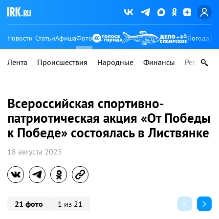
Новости
Статьи
Афиша
Фото
Погода
Ту
Лента
Происшествия
Народные
Финансы
Регионы
Всероссийская спортивно-
патриотическая акция «От Победы
к Победе» состоялась в Листвянке
18 августа 2025
21 фото
1 из 21