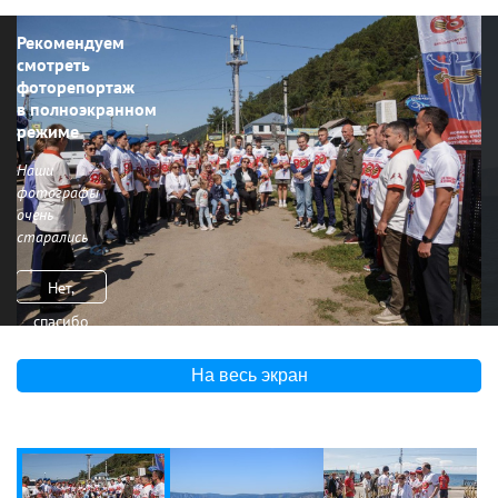
Рекомендуем
смотреть
фоторепортаж
в полноэкранном
режиме
Наши
фотографы
очень
старались
Нет,
спасибо
На весь экран