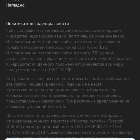
Наглядно
Политика конфиденциальности
Сайт содержит материалы, охраняемые авторским правом,
и средства индивидуализации (логотипы, фирменные знаки).
Использование материалов сайта в интернете разрешено
только с указанием гиперссылки на сайт www.irk.ru.
Использование материалов сайта в печати, ТВ и радио
разрешено только с указанием названия сайта «Твой Иркутск».
К нарушителям данного положения применяются все меры,
предусмотренные ст. 1301 ГК РФ.
Все рекламные товары подлежат обязательной сертификации,
все услуги - лицензированию. Редакция не несет
ответственности за содержание рекламных материалов.
Реклама изготовлена и размещена на основе материалов,
предоставленных заказчиком. Все рекламные предложения не
являются публичной офертой.
На сайте www.irk.ru размещаются в том числе и материалы
от информационного агентства «Иркутск онлайн» ("Irkutsk
Online") (регистрационный номер СМИ ИА № ФС77-74154
от 29 октября 2018 г., выдан Федеральной службой по надзору
в сфере связи, информационных технологий и массовых