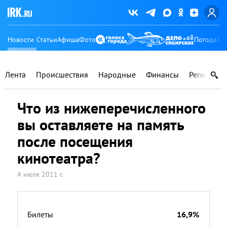
Новости
Статьи
Афиша
Фото
Погода
Ту
Лента
Происшествия
Народные
Финансы
Регионы
Что из нижеперечисленного
вы оставляете на память
после посещения
кинотеатра?
4 июля 2011 г.
Билеты
16,9%