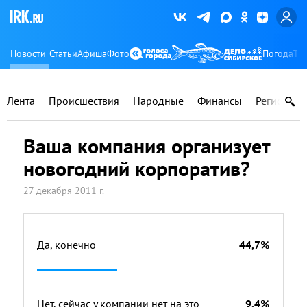
Новости
Статьи
Афиша
Фото
Погода
Ту
Лента
Происшествия
Народные
Финансы
Регионы
Ваша компания организует
новогодний корпоратив?
27 декабря 2011 г.
Да, конечно
44,7%
Нет, сейчас у компании нет на это
9,4%