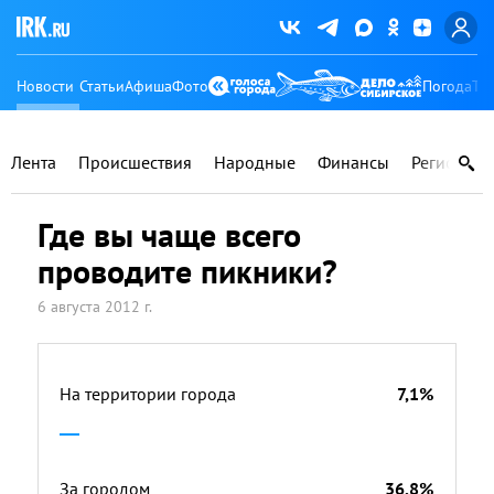
Новости
Статьи
Афиша
Фото
Погода
Ту
Лента
Происшествия
Народные
Финансы
Регионы
Где вы чаще всего
проводите пикники?
6 августа 2012 г.
На территории города
7,1%
За городом
36,8%