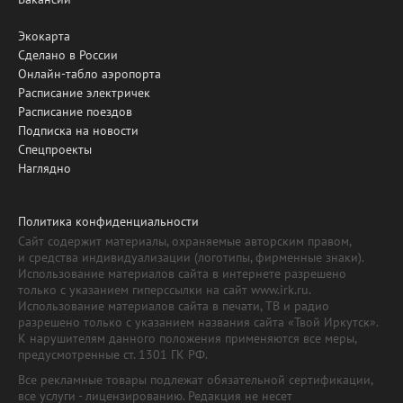
Экокарта
Сделано в России
Онлайн-табло аэропорта
Расписание электричек
Расписание поездов
Подписка на новости
Спецпроекты
Наглядно
Политика конфиденциальности
Сайт содержит материалы, охраняемые авторским правом,
и средства индивидуализации (логотипы, фирменные знаки).
Использование материалов сайта в интернете разрешено
только с указанием гиперссылки на сайт www.irk.ru.
Использование материалов сайта в печати, ТВ и радио
разрешено только с указанием названия сайта «Твой Иркутск».
К нарушителям данного положения применяются все меры,
предусмотренные ст. 1301 ГК РФ.
Все рекламные товары подлежат обязательной сертификации,
все услуги - лицензированию. Редакция не несет