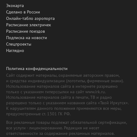
Экокарта
Сделано в России
Онлайн-табло аэропорта
Расписание электричек
Расписание поездов
Подписка на новости
Спецпроекты
Наглядно
Политика конфиденциальности
Сайт содержит материалы, охраняемые авторским правом,
и средства индивидуализации (логотипы, фирменные знаки).
Использование материалов сайта в интернете разрешено
только с указанием гиперссылки на сайт www.irk.ru.
Использование материалов сайта в печати, ТВ и радио
разрешено только с указанием названия сайта «Твой Иркутск».
К нарушителям данного положения применяются все меры,
предусмотренные ст. 1301 ГК РФ.
Все рекламные товары подлежат обязательной сертификации,
все услуги - лицензированию. Редакция не несет
ответственности за содержание рекламных материалов.