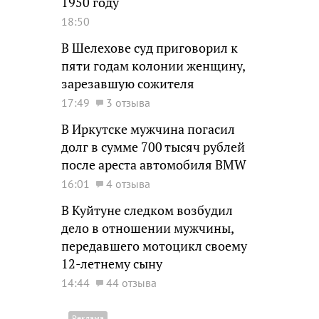
1950 году
18:50
В Шелехове суд приговорил к
пяти годам колонии женщину,
зарезавшую сожителя
17:49
3 отзыва
В Иркутске мужчина погасил
долг в сумме 700 тысяч рублей
после ареста автомобиля BMW
16:01
4 отзыва
В Куйтуне следком возбудил
дело в отношении мужчины,
передавшего мотоцикл своему
12-летнему сыну
14:44
44 отзыва