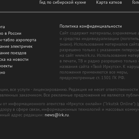
Гид по сибирской кухне
Карта катков
Гол
Политика конфиденциальности
рта
Сайт содержит материалы, охраняемые 
о в России
и средства индивидуализации (логотип
н-табло аэропорта
знаки). Использование материалов сайт
ание электричек
разрешено только с указанием гиперсс
сание поездов
на сайт www.irk.ru. Использование мате
ска на новости
в печати, ТВ и радио разрешено только 
роекты
названия сайта «Твой Иркутск». К нару
положения применяются все меры,
дно
предусмотренные ст. 1301 ГК РФ.
ии, все услуги - лицензированию. Редакция не несет ответственност
тавленных заказчиком. Все рекламные предложения не являются публи
лы от информационного агентства «Иркутск онлайн» ("Irkutsk Online
надзору в сфере связи, информационных технологий и массовых комму
онный адрес редакции:
news@irk.ru
.