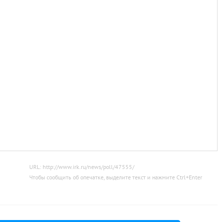
URL: http://www.irk.ru/news/poll/47555/
Чтобы сообщить об опечатке, выделите текст и нажмите
Ctrl
+
Enter