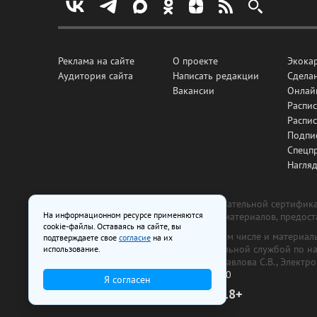
Реклама на сайте
О проекте
Экока
Аудитория сайта
Написать редакции
Сделан
Вакансии
Онлай
Распис
Распи
Подпи
Спецп
Нагля
Все рекламные товары подлежат обязательной сертификац
На информационном ресурсе применяются
изготовлена и размещена на основе материалов, предос
cookie-файлы. Оставаясь на сайте, вы
На сайте www.irk.ru размещаются в том числе и материа
подтверждаете свое
согласие
на их
от 29 октября 2018 г., выдан Федеральной службой по 
использование.
ООО «Ирк.ру». Главный редактор — Павлова С.В., Электр
Телефон редакции:
+7 (3952) 48-88-50
Я согласен
18+
© 2003–2026 IRK.ru Твой Иркутск