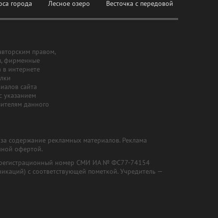
оса города
Лесное озеро
Весточка с передовой
авторским правом,
ы, фирменные
а в интернете
ылки
риалов сайта
с указанием
шителям данного
и за содержание рекламных материалов. Реклама
чной офертой.
") (регистрационный номер СМИ ИА № ФС77-74154
никаций) с соответствующей пометкой. Учредитель —