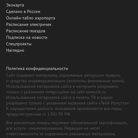
Экокарта
Сделано в России
Онлайн-табло аэропорта
Расписание электричек
Расписание поездов
Подписка на новости
Спецпроекты
Наглядно
Политика конфиденциальности
Сайт содержит материалы, охраняемые авторским правом,
и средства индивидуализации (логотипы, фирменные знаки).
Использование материалов сайта в интернете разрешено
только с указанием гиперссылки на сайт www.irk.ru.
Использование материалов сайта в печати, ТВ и радио
разрешено только с указанием названия сайта «Твой Иркутск».
К нарушителям данного положения применяются все меры,
предусмотренные ст. 1301 ГК РФ.
Все рекламные товары подлежат обязательной сертификации,
все услуги - лицензированию. Редакция не несет
ответственности за содержание рекламных материалов.