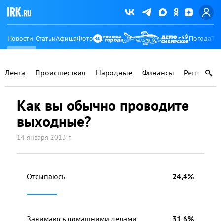
Новости
Статьи
Афиша
Фото
Погода
Ту
Лента
Происшествия
Народные
Финансы
Регионы
Как вы обычно проводите
выходные?
14 января 2013 г.
Отсыпаюсь
24,4%
Занимаюсь домашними делами
31,6%