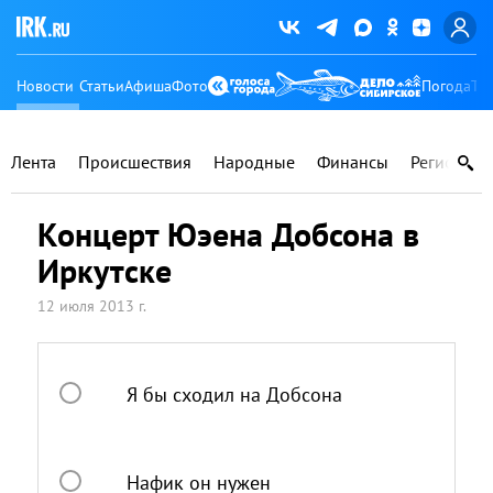
Новости
Статьи
Афиша
Фото
Погода
Ту
Лента
Происшествия
Народные
Финансы
Регионы
Концерт Юэена Добсона в
Иркутске
12 июля 2013 г.
Я бы сходил на Добсона
Нафик он нужен