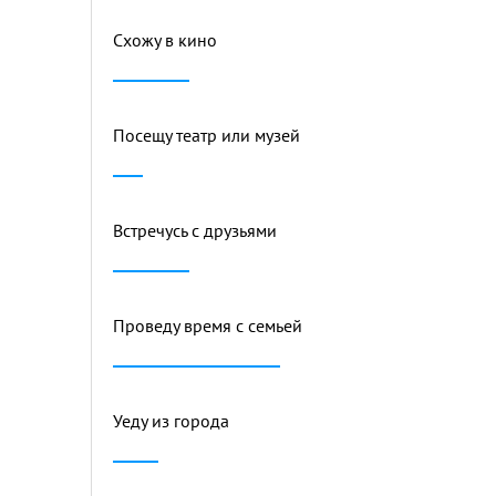
Схожу в кино
Посещу театр или музей
Встречусь с друзьями
Проведу время с семьей
Уеду из города