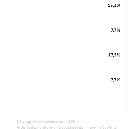
15,3%
7,7%
17,5%
7,7%
URL: http://www.irk.ru/news/poll/48034/
Чтобы сообщить об опечатке, выделите текст и нажмите
Ctrl
+
Enter