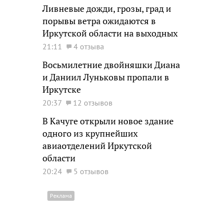
Ливневые дожди, грозы, град и
порывы ветра ожидаются в
Иркутской области на выходных
21:11
4 отзыва
Восьмилетние двойняшки Диана
и Даниил Луньковы пропали в
Иркутске
20:37
12 отзывов
В Качуге открыли новое здание
одного из крупнейших
авиаотделений Иркутской
области
20:24
5 отзывов