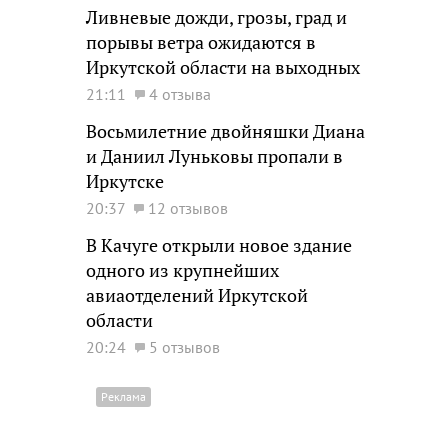
Ливневые дожди, грозы, град и
порывы ветра ожидаются в
Иркутской области на выходных
21:11
4 отзыва
Восьмилетние двойняшки Диана
и Даниил Луньковы пропали в
Иркутске
20:37
12 отзывов
В Качуге открыли новое здание
одного из крупнейших
авиаотделений Иркутской
области
20:24
5 отзывов