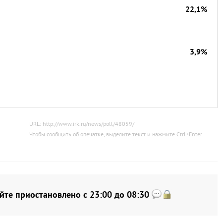
22,1%
3,9%
URL: http://www.irk.ru/news/poll/48059/
Чтобы сообщить об опечатке, выделите текст и нажмите
Ctrl
+
Enter
йте приостановлено с 23:00 до 08:30