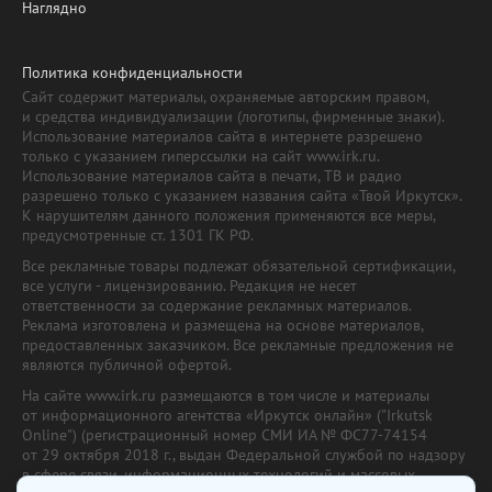
Наглядно
Политика конфиденциальности
Сайт содержит материалы, охраняемые авторским правом,
и средства индивидуализации (логотипы, фирменные знаки).
Использование материалов сайта в интернете разрешено
только с указанием гиперссылки на сайт www.irk.ru.
Использование материалов сайта в печати, ТВ и радио
разрешено только с указанием названия сайта «Твой Иркутск».
К нарушителям данного положения применяются все меры,
предусмотренные ст. 1301 ГК РФ.
Все рекламные товары подлежат обязательной сертификации,
все услуги - лицензированию. Редакция не несет
ответственности за содержание рекламных материалов.
Реклама изготовлена и размещена на основе материалов,
предоставленных заказчиком. Все рекламные предложения не
являются публичной офертой.
На сайте www.irk.ru размещаются в том числе и материалы
от информационного агентства «Иркутск онлайн» ("Irkutsk
Online") (регистрационный номер СМИ ИА № ФС77-74154
от 29 октября 2018 г., выдан Федеральной службой по надзору
в сфере связи, информационных технологий и массовых