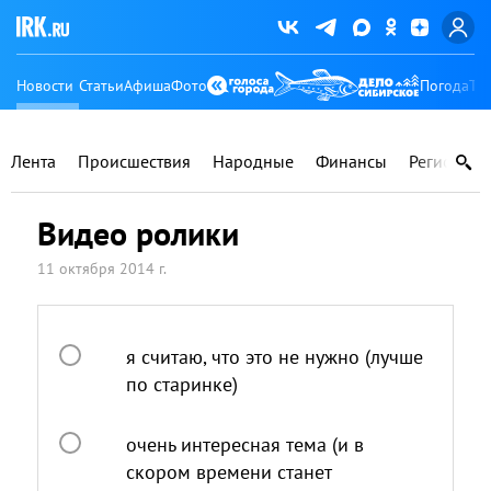
Новости
Статьи
Афиша
Фото
Погода
Ту
Лента
Происшествия
Народные
Финансы
Регионы
Видео ролики
11 октября 2014 г.
я считаю, что это не нужно (лучше
по старинке)
очень интересная тема (и в
скором времени станет