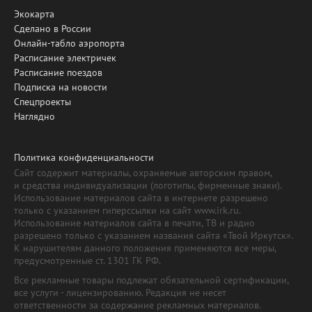
Экокарта
Сделано в России
Онлайн-табло аэропорта
Расписание электричек
Расписание поездов
Подписка на новости
Спецпроекты
Наглядно
Политика конфиденциальности
Сайт содержит материалы, охраняемые авторским правом,
и средства индивидуализации (логотипы, фирменные знаки).
Использование материалов сайта в интернете разрешено
только с указанием гиперссылки на сайт www.irk.ru.
Использование материалов сайта в печати, ТВ и радио
разрешено только с указанием названия сайта «Твой Иркутск».
К нарушителям данного положения применяются все меры,
предусмотренные ст. 1301 ГК РФ.
Все рекламные товары подлежат обязательной сертификации,
все услуги - лицензированию. Редакция не несет
ответственности за содержание рекламных материалов.