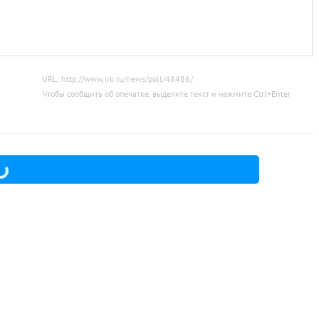
URL: http://www.irk.ru/news/poll/48486/
Чтобы сообщить об опечатке, выделите текст и нажмите
Ctrl
+
Enter