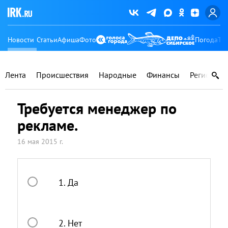
Новости
Статьи
Афиша
Фото
Погода
Ту
Лента
Происшествия
Народные
Финансы
Регионы
Требуется менеджер по
рекламе.
16 мая 2015 г.
1. Да
2. Нет