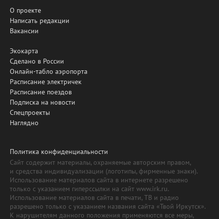
О проекте
Написать редакции
Вакансии
Экокарта
Сделано в России
Онлайн-табло аэропорта
Расписание электричек
Расписание поездов
Подписка на новости
Спецпроекты
Наглядно
Политика конфиденциальности
Сайт содержит материалы, охраняемые авторским правом,
и средства индивидуализации (логотипы, фирменные знаки).
Использование материалов сайта в интернете разрешено
только с указанием гиперссылки на сайт www.irk.ru.
Использование материалов сайта в печати, ТВ и радио
разрешено только с указанием названия сайта «Твой Иркутск».
К нарушителям данного положения применяются все меры,