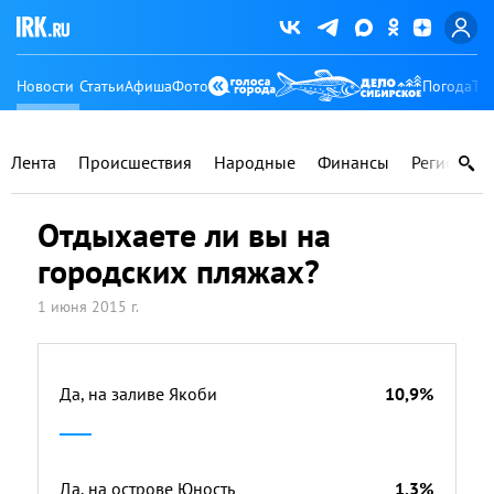
Новости
Статьи
Афиша
Фото
Погода
Ту
Лента
Происшествия
Народные
Финансы
Регионы
Отдыхаете ли вы на
городских пляжах?
1 июня 2015 г.
Да, на заливе Якоби
10,9%
Да, на острове Юность
1,3%