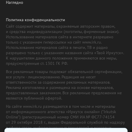
Наглядно
Политика конфиденциальности
Сайт содержит материалы, охраняемые авторским правом,
и средства индивидуализации (логотипы, фирменные знаки).
Использование материалов сайта в интернете разрешено
только с указанием гиперссылки на сайт www.irk.ru.
Использование материалов сайта в печати, ТВ и радио
разрешено только с указанием названия сайта «Твой Иркутск».
К нарушителям данного положения применяются все меры,
предусмотренные ст. 1301 ГК РФ.
Все рекламные товары подлежат обязательной сертификации,
все услуги - лицензированию. Редакция не несет
ответственности за содержание рекламных материалов.
Реклама изготовлена и размещена на основе материалов,
предоставленных заказчиком. Все рекламные предложения не
являются публичной офертой.
На сайте www.irk.ru размещаются в том числе и материалы
от информационного агентства «Иркутск онлайн» ("Irkutsk
Online") (регистрационный номер СМИ ИА № ФС77-74154
от 29 октября 2018 г., выдан Федеральной службой по надзору
в сфере связи, информационных технологий и массовых