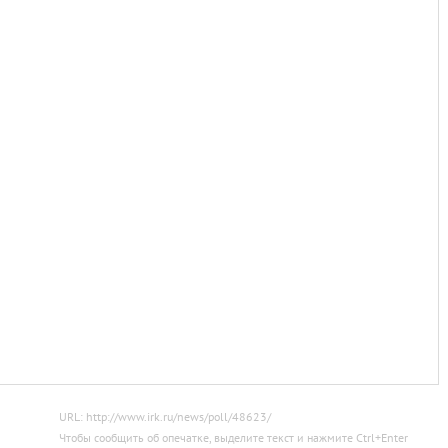
URL: http://www.irk.ru/news/poll/48623/
Чтобы сообщить об опечатке, выделите текст и нажмите
Ctrl
+
Enter