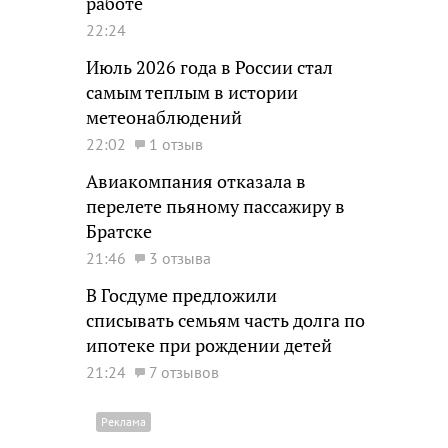
работе
22:24
Июль 2026 года в России стал
самым теплым в истории
метеонаблюдений
22:02
1 отзыв
Авиакомпания отказала в
перелете пьяному пассажиру в
Братске
21:46
3 отзыва
В Госдуме предложили
списывать семьям часть долга по
ипотеке при рождении детей
21:24
7 отзывов