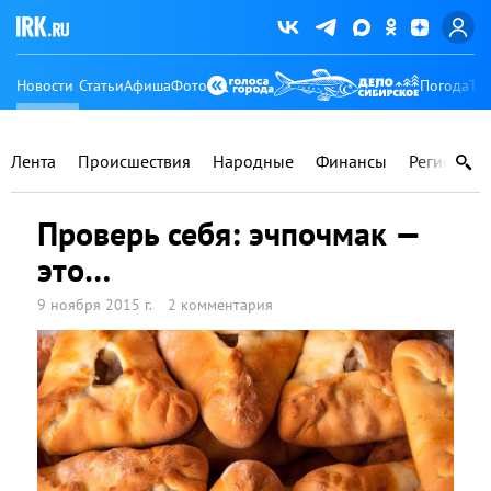
Новости
Статьи
Афиша
Фото
Погода
Ту
Лента
Происшествия
Народные
Финансы
Регионы
Проверь себя: эчпочмак —
это…
9 ноября 2015 г.
2 комментария