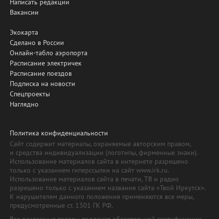
Написать редакции
Вакансии
Экокарта
Сделано в России
Онлайн-табло аэропорта
Расписание электричек
Расписание поездов
Подписка на новости
Спецпроекты
Наглядно
Политика конфиденциальности
Сайт содержит материалы, охраняемые авторским правом,
и средства индивидуализации (логотипы, фирменные знаки).
Использование материалов сайта в интернете разрешено
только с указанием гиперссылки на сайт www.irk.ru.
Использование материалов сайта в печати, ТВ и радио
разрешено только с указанием названия сайта «Твой Иркутск».
К нарушителям данного положения применяются все меры,
предусмотренные ст. 1301 ГК РФ.