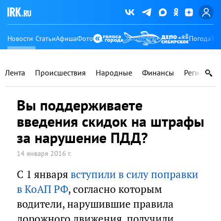
Новости
Статьи
Афиша
Фото
Погода
Ту
Лента
Происшествия
Народные
Финансы
Регионы
Вы поддерживаете
введения скидок на штрафы
за нарушение ПДД?
14 января 2016 г.
С 1 января
вступили в силу поправки
в КоАП РФ
, согласно которым
водители, нарушившие правила
дорожного движения, получили