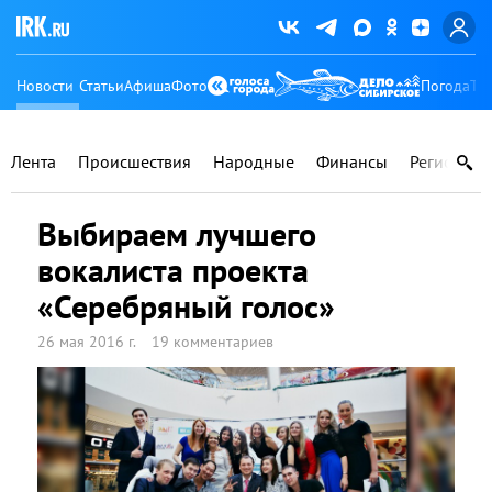
Новости
Статьи
Афиша
Фото
Погода
Ту
Лента
Происшествия
Народные
Финансы
Регионы
Выбираем лучшего
вокалиста проекта
«Серебряный голос»
26 мая 2016 г.
19 комментариев