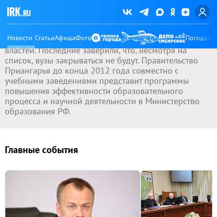
заведения — ВСГАО, ИрГСХА, ИГЛУ, ИГМУ.
Это вызвало множество споров среди студентов и
преподавателей этих самых вузов и в целом
Новости
Статьи
Афиша
Фото
Погода
Ту
широкой общественности, а также представителей
властей. Последние заверили, что, несмотря на
список, вузы закрываться не будут. Правительство
Приангарья до конца 2012 года совместно с
учебными заведениями представит программы
повышения эффективности образовательного
процесса и научной деятельности в Министерство
образования РФ.
Главные события