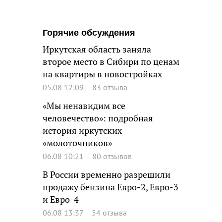
Горячие обсуждения
Иркутская область заняла
второе место в Сибири по ценам
на квартиры в новостройках
05.08 12:09
83 отзыва
«Мы ненавидим все
человечество»: подробная
история иркутских
«молоточников»
06.08 10:21
80 отзывов
В России временно разрешили
продажу бензина Евро-2, Евро-3
и Евро-4
06.08 13:37
54 отзыва