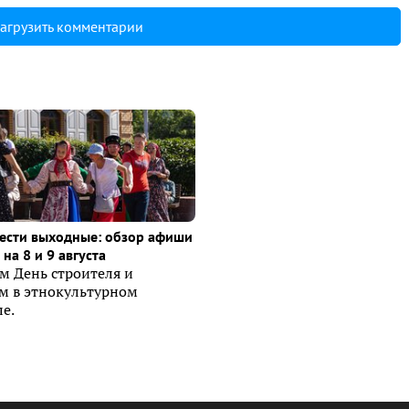
агрузить комментарии
ести выходные: обзор афиши
на 8 и 9 августа
м День строителя и
ем в этнокультурном
е.