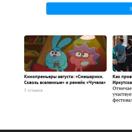
З
Кинопремьеры августа: «Смешарики.
Как пров
Сквозь вселенные» и ремейк «Чучела»
Иркутска 
Отмечае
5 отзывов
участву
фестивал