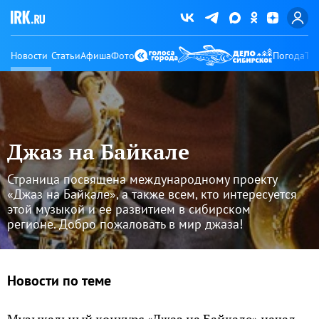
Новости
Статьи
Афиша
Фото
Погода
Ту
Джаз на Байкале
Страница посвящена международному проекту
«Джаз на Байкале», а также всем, кто интересуется
этой музыкой и ее развитием в сибирском
регионе. Добро пожаловать в мир джаза!
Новости по теме