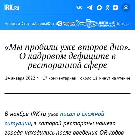
Новости
Статьи
Афиша
Фото
Погода
Ту
«Мы пробили уже второе дно».
О кадровом дефиците в
ресторанной сфере
24 января 2022 г.
17 комментариев
около 11 минут на чтение
В ноябре IRK.ru уже
писал о сложной
ситуации
, в которой рестораны нашего
города находились после введения QR-кодов